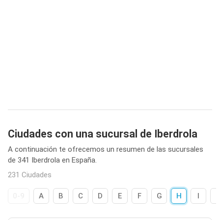
Ciudades con una sucursal de Iberdrola
A continuación te ofrecemos un resumen de las sucursales
de 341 Iberdrola en España.
231 Ciudades
0-9
A
B
C
D
E
F
G
H
I