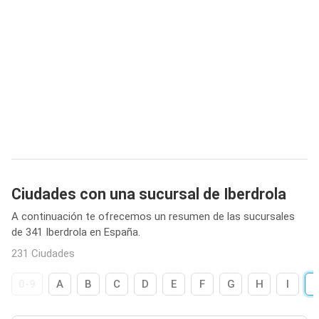
Ciudades con una sucursal de Iberdrola
A continuación te ofrecemos un resumen de las sucursales
de 341 Iberdrola en España.
231 Ciudades
0-9
A
B
C
D
E
F
G
H
I