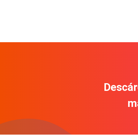
Descár
m