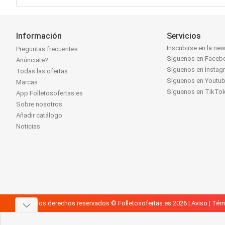
Información
Servicios
Inscribirse en la new
Preguntas frecuentes
Síguenos en Faceb
Anúnciate?
Síguenos en Instag
Todas las ofertas
Síguenos en Youtu
Marcas
Síguenos en TikTo
App Folletosofertas.es
Sobre nosotros
Añadir catálogo
Noticias
Todos los derechos reservados © Folletosofertas.es 2026 |
Aviso
|
Térm