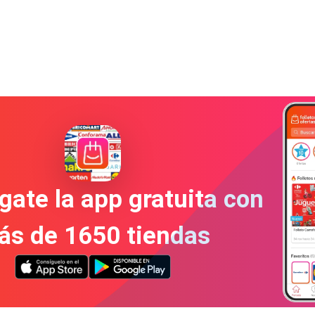
gate la app gratuita con
ás de 1650 tiendas