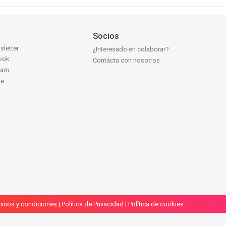
Socios
sletter
¿Interesado en colaborar?
ook
Contácta con nosotros
ram
be
k
inos y condiciones
|
Política de Privacidad
|
Política de cookies