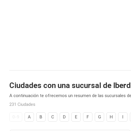
Ciudades con una sucursal de Iberd
A continuación te ofrecemos un resumen de las sucursales de
231 Ciudades
0-9
A
B
C
D
E
F
G
H
I