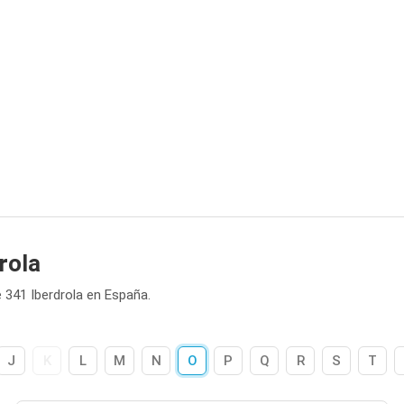
rola
 341 Iberdrola en España.
J
K
L
M
N
O
P
Q
R
S
T