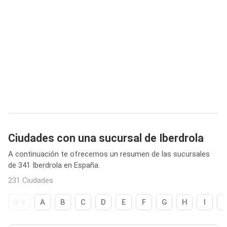
Ciudades con una sucursal de Iberdrola
A continuación te ofrecemos un resumen de las sucursales
de 341 Iberdrola en España.
231 Ciudades
0-9
A
B
C
D
E
F
G
H
I