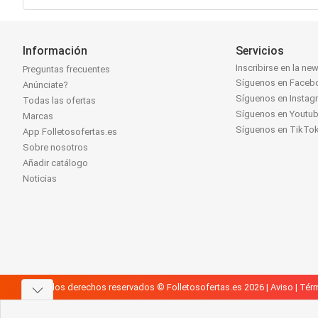
Información
Servicios
Inscribirse en la new
Preguntas frecuentes
Síguenos en Faceb
Anúnciate?
Síguenos en Instag
Todas las ofertas
Síguenos en Youtu
Marcas
Síguenos en TikTo
App Folletosofertas.es
Sobre nosotros
Añadir catálogo
Noticias
Todos los derechos reservados © Folletosofertas.es 2026 |
Aviso
|
Térm