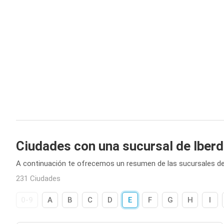
Ciudades con una sucursal de Iberd
A continuación te ofrecemos un resumen de las sucursales de
231 Ciudades
0-9
A
B
C
D
E
F
G
H
I