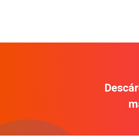
Descár
m