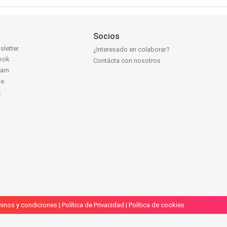
Socios
sletter
¿Interesado en colaborar?
ook
Contácta con nosotros
ram
be
k
inos y condiciones
|
Política de Privacidad
|
Política de cookies