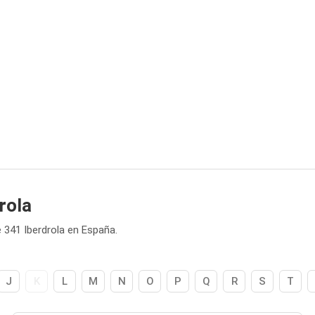
rola
 341 Iberdrola en España.
J
K
L
M
N
O
P
Q
R
S
T