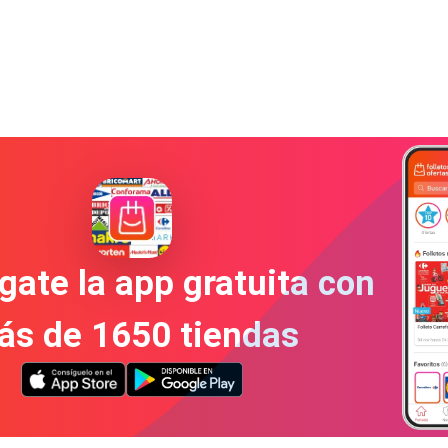
gate la app gratuita con
ás de 1650 tiendas