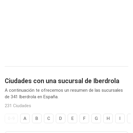
Ciudades con una sucursal de Iberdrola
A continuación te ofrecemos un resumen de las sucursales
de 341 Iberdrola en España.
231 Ciudades
0-9
A
B
C
D
E
F
G
H
I