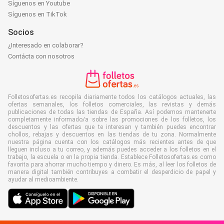
Síguenos en Youtube
Síguenos en TikTok
Socios
¿Interesado en colaborar?
Contácta con nosotros
Folletosofertas.es recopila diariamente todos los catálogos actuales, las
ofertas semanales, los folletos comerciales, las revistas y demás
publicaciones de todas las tiendas de España. Así podemos mantenerte
completamente informado/a sobre las promociones de los folletos, los
descuentos y las ofertas que te interesan y también puedes encontrar
chollos, rebajas y descuentos en las tiendas de tu zona. Normalmente
nuestra página cuenta con los catálogos más recientes antes de que
lleguen incluso a tu correo, y además puedes acceder a los folletos en el
trabajo, la escuela o en la propia tienda. Establece Folletosofertas.es como
favorita para ahorrar mucho tiempo y dinero. Es más, al leer los folletos de
manera digital también contribuyes a combatir el desperdicio de papel y
ayudar al medioambiente.