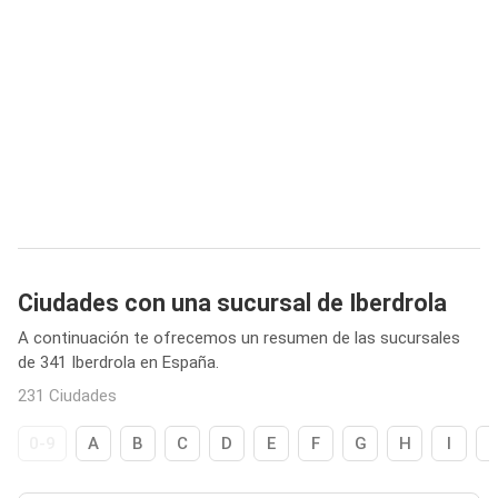
Ciudades con una sucursal de Iberdrola
A continuación te ofrecemos un resumen de las sucursales
de 341 Iberdrola en España.
231 Ciudades
0-9
A
B
C
D
E
F
G
H
I