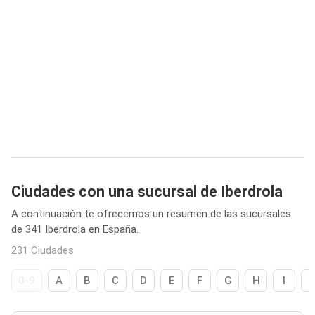
Ciudades con una sucursal de Iberdrola
A continuación te ofrecemos un resumen de las sucursales
de 341 Iberdrola en España.
231 Ciudades
0-9
A
B
C
D
E
F
G
H
I