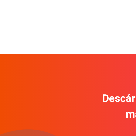
Descár
m