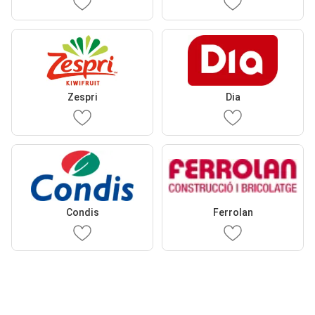
Zespri
Dia
Condis
Ferrolan