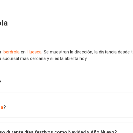
ola
as
Iberdrola
en
Huesca
. Se muestran la dirección, la distancia desde 
a sucursal más cercana y si está abierta hoy.
?
ca
?
luso durante días festivos como Navidad y Año Nuevo?