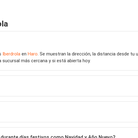
ola
as
Iberdrola
en
Haro
. Se muestran la dirección, la distancia desde tu 
a sucursal más cercana y si está abierta hoy.
o durante días festivos como Navidad y Año Nuevo?