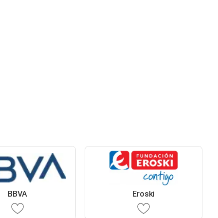
BBVA
Eroski