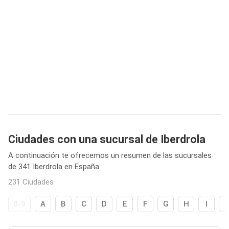
Ciudades con una sucursal de Iberdrola
A continuación te ofrecemos un resumen de las sucursales
de 341 Iberdrola en España.
231 Ciudades
0-9
A
B
C
D
E
F
G
H
I