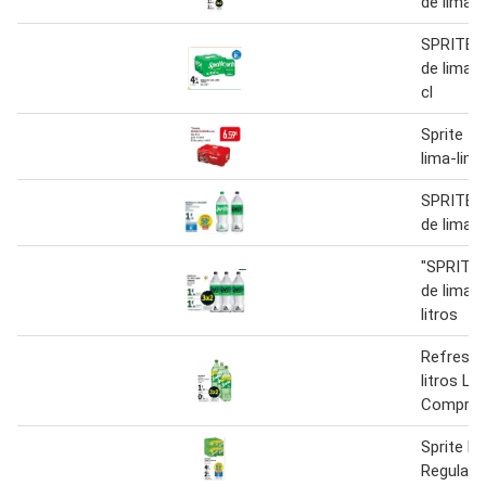
de lima-l
SPRITE 
de lima-l
cl
Sprite - 
lima-lim
SPRITE 
de lima-l
"SPRITE"
de lima-
litros
Refresco
litros La
Compran
Sprite R
Regular