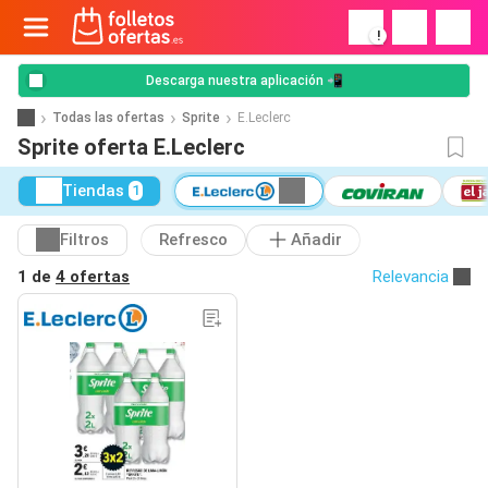
!
Descarga nuestra aplicación 📲
Todas las ofertas
Sprite
E.Leclerc
Sprite oferta E.Leclerc
Tiendas
1
Filtros
Refresco
Añadir
1 de
4 ofertas
Relevancia