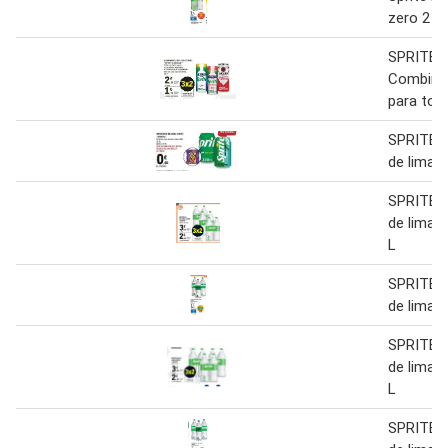
zero 2 L
SPRITE 
Combinad
para tom
SPRITE 
de lima l
SPRITE 
de lima-l
L
SPRITE 
de lima-l
SPRITE 
de lima-l
L
SPRITE 