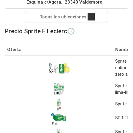
Esquina c/Agora., 28340 Valdemoro
Todas las ubicaciones
Precio Sprite E.Leclerc🕒
Oferta
Nombre
Sprite - 
sabor li
zero azu
Sprite - 
lima-lim
Sprite - 
SPRITE 9
Sprite n