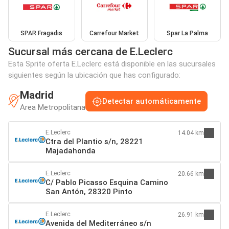
SPAR Fragadis
Carrefour Market
Spar La Palma
Sucursal más cercana de E.Leclerc
Esta Sprite oferta E.Leclerc está disponible en las sucursales
siguientes según la ubicación que has configurado:
Madrid
Detectar automáticamente
Area Metropolitana
E.Leclerc
14.04 km
Ctra del Plantio s/n, 28221
Majadahonda
E.Leclerc
20.66 km
C/ Pablo Picasso Esquina Camino
San Antón, 28320 Pinto
E.Leclerc
26.91 km
Avenida del Mediterráneo s/n