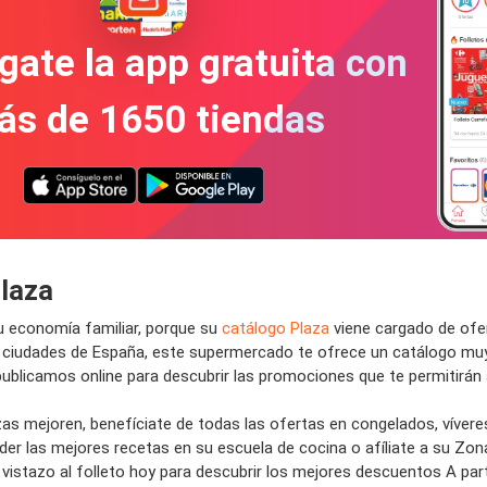
gate la app gratuita con
ás de 1650 tiendas
laza
u economía familiar, porque su
catálogo Plaza
viene cargado de ofe
s ciudades de España, este supermercado te ofrece un catálogo muy
ublicamos online para descubrir las promociones que te permitirán 
zas mejoren, benefíciate de todas las ofertas en congelados, víver
r las mejores recetas en su escuela de cocina o afíliate a su Zona 
 vistazo al folleto hoy para descubrir los mejores descuentos A par