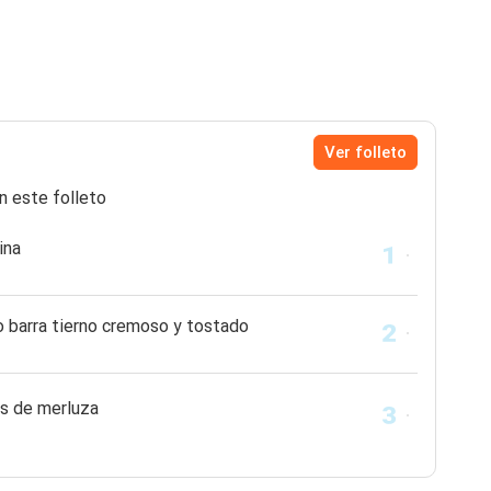
Ver folleto
n este folleto
ina
o barra tierno cremoso y tostado
as de merluza