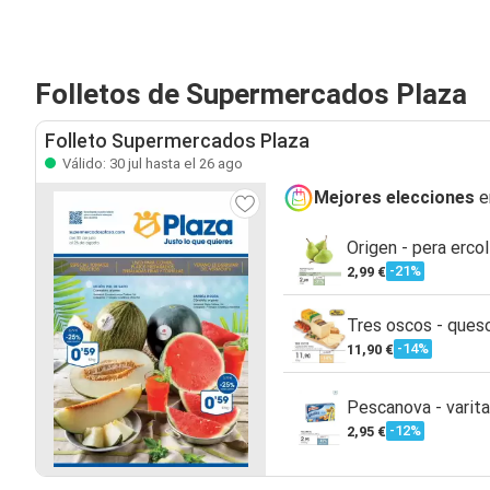
Folletos de Supermercados Plaza
Folleto Supermercados Plaza
Válido: 30 jul hasta el 26 ago
Mejores elecciones
e
Origen - pera ercol
-21%
2,99 €
Tres oscos - ques
-14%
11,90 €
Pescanova - varit
-12%
2,95 €