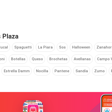
 Plaza
ucal
Spaguetti
La Piara
Sos
Halloween
Zanahor
oni
Botellas
Queso
Brochetas
Avellanas
Campo V
Estrella Damm
Nocilla
Pantene
Sandía
Zumo