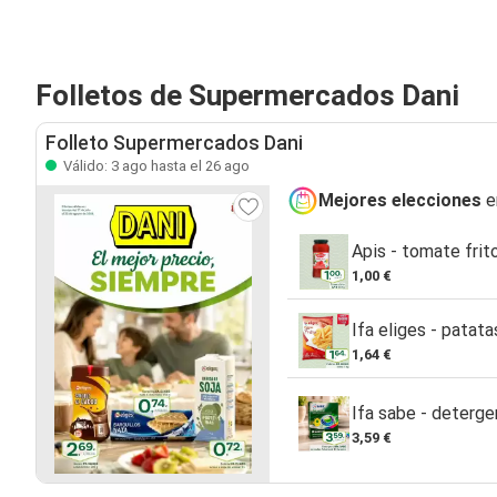
Folletos de Supermercados Dani
Folleto Supermercados Dani
Válido: 3 ago hasta el 26 ago
Mejores elecciones
e
Apis - tomate frit
1,00 €
Ifa eliges - patata
1,64 €
Ifa sabe - deterg
3,59 €