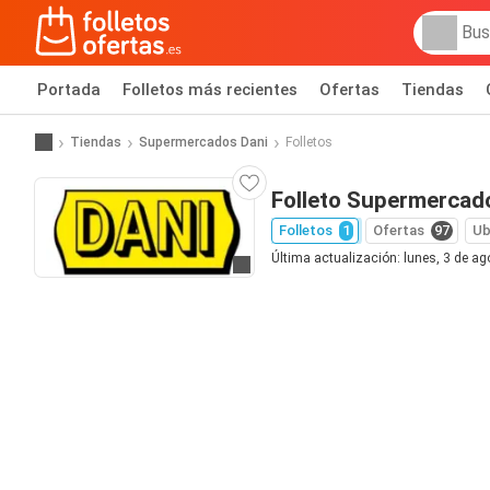
Portada
Folletos más recientes
Ofertas
Tiendas
Tiendas
Supermercados Dani
Folletos
Folleto Supermercad
Folletos
1
Ofertas
97
Ub
Última actualización: lunes, 3 de a
Ir a la web