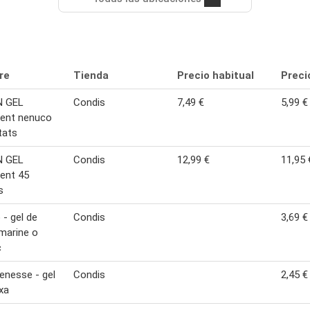
re
Tienda
Precio habitual
Preci
 GEL
Condis
7,49 €
5,99 €
gent nenuco
tats
 GEL
Condis
12,99 €
11,95 
ent 45
s
- gel de
Condis
3,69 €
marine o
c
enesse - gel
Condis
2,45 €
xa