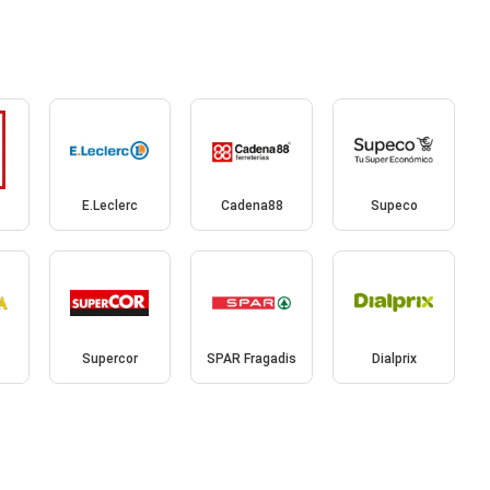
E.Leclerc
Cadena88
Supeco
Supercor
SPAR Fragadis
Dialprix