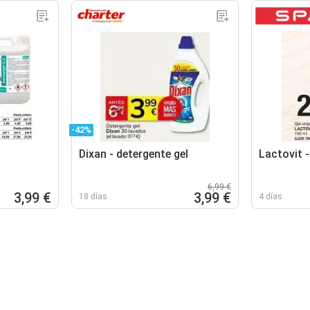
-42%
Dixan - detergente gel
Lactovit -
6,99 €
3,99 €
3,99 €
18 días
4 días