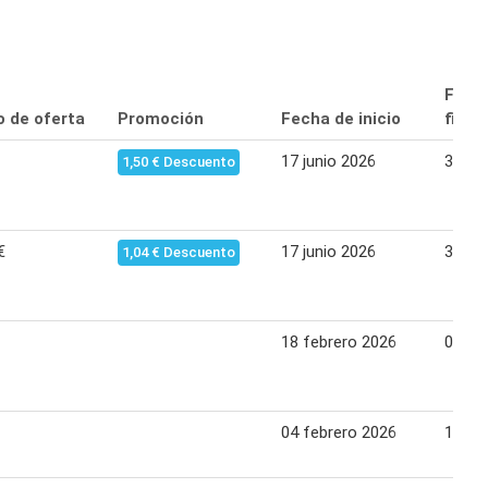
Fech
o de oferta
Promoción
Fecha de inicio
final
17 junio 2026
30 ju
1,50 € Descuento
€
17 junio 2026
30 ju
1,04 € Descuento
18 febrero 2026
03 ma
04 febrero 2026
17 fe