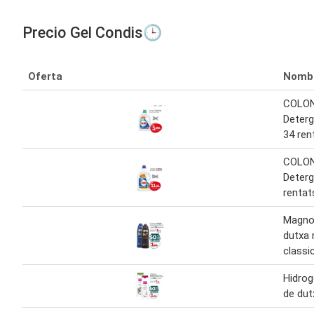
Precio Gel Condis🕒
Oferta
Nomb
COLON
Deter
34 ren
COLON
Deterg
rentat
Magno 
dutxa 
classi
Hidrog
de dut