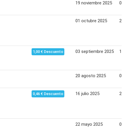
19 noviembre 2025
02 di
01 octubre 2025
21 oc
03 septiembre 2025
16 se
1,00 € Descuento
20 agosto 2025
02 se
16 julio 2025
29 jul
0,46 € Descuento
22 mayo 2025
03 ju