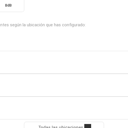
BdB
entes según la ubicación que has configurado:
Todas las ubicaciones