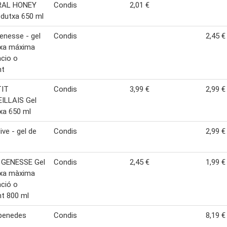
RAL HONEY
Condis
2,01 €
 dutxa 650 ml
enesse - gel
Condis
2,45 €
txa máxima
acio o
nt
TIT
Condis
3,99 €
2,99 €
ILLAIS Gel
xa 650 ml
ive - gel de
Condis
2,99 €
 GENESSE Gel
Condis
2,45 €
1,99 €
txa màxima
ació o
nt 800 ml
 penedes
Condis
8,19 €