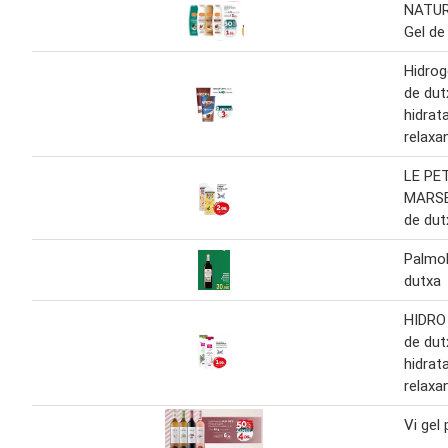
NATU
Gel de
Hidrog
de du
hidrat
relaxa
LE PE
MARSE
de dut
Palmol
dutxa
HIDRO
de du
hidrat
relaxa
Vi gel