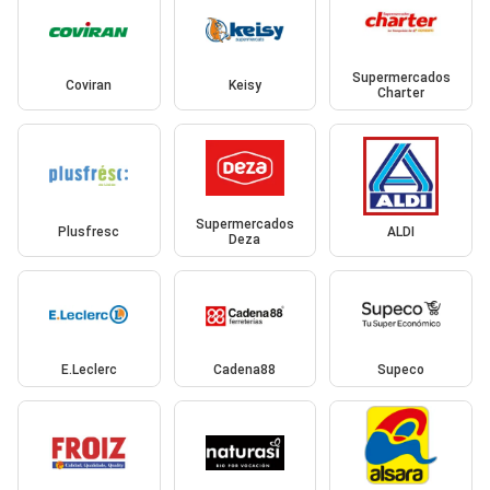
Supermercados
Coviran
Keisy
Charter
Supermercados
Plusfresc
ALDI
Deza
E.Leclerc
Cadena88
Supeco