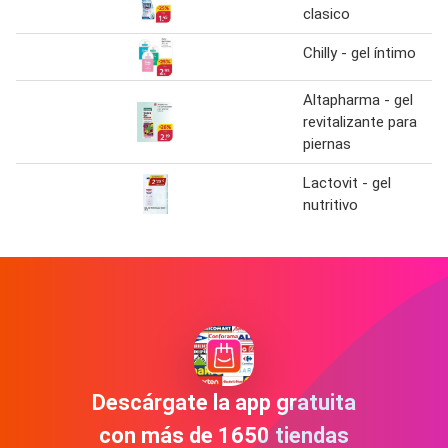
clasico
Chilly - gel íntimo
Altapharma - gel
revitalizante para
piernas
Lactovit - gel
nutritivo
Descárgate la app gratuita
con más de 1650 tiendas