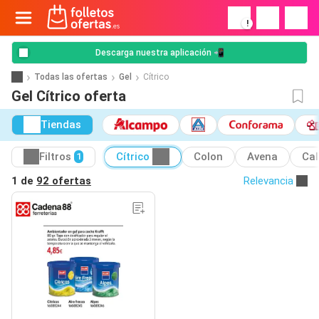
!
Descarga nuestra aplicación 📲
Todas las ofertas
Gel
Cítrico
Gel Cítrico oferta
Tiendas
Filtros
Cítrico
Colon
Avena
Cal
1
1 de
92 ofertas
Relevancia