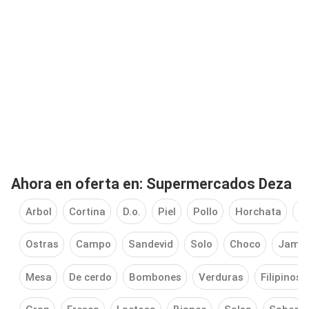
Ahora en oferta en: Supermercados Deza
Arbol
Cortina
D.o.
Piel
Pollo
Horchata
B
Ostras
Campo
Sandevid
Solo
Choco
Jamó
Mesa
De cerdo
Bombones
Verduras
Filipinos