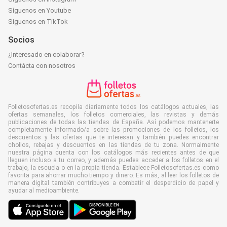
Síguenos en Youtube
Síguenos en TikTok
Socios
¿Interesado en colaborar?
Contácta con nosotros
Folletosofertas.es recopila diariamente todos los catálogos actuales, las
ofertas semanales, los folletos comerciales, las revistas y demás
publicaciones de todas las tiendas de España. Así podemos mantenerte
completamente informado/a sobre las promociones de los folletos, los
descuentos y las ofertas que te interesan y también puedes encontrar
chollos, rebajas y descuentos en las tiendas de tu zona. Normalmente
nuestra página cuenta con los catálogos más recientes antes de que
lleguen incluso a tu correo, y además puedes acceder a los folletos en el
trabajo, la escuela o en la propia tienda. Establece Folletosofertas.es como
favorita para ahorrar mucho tiempo y dinero. Es más, al leer los folletos de
manera digital también contribuyes a combatir el desperdicio de papel y
ayudar al medioambiente.