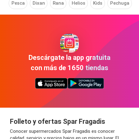
Pesca
Dixan
Rana
Helios
Kids
Pechuga
Descárgate la app gratuita
con más de 1650 tiendas
Folleto y ofertas Spar Fragadis
Conocer supermercados Spar Fragadis es conocer
calidad, servicio y precios bajos en un mismo lugar. El