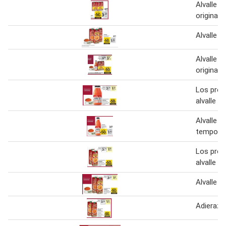
Alvalle 
original 1
Alvalle
Alvalle 
original
Los pro
alvalle s
Alvalle 
tempora
Los pro
alvalle s
Alvalle s
Adierazit