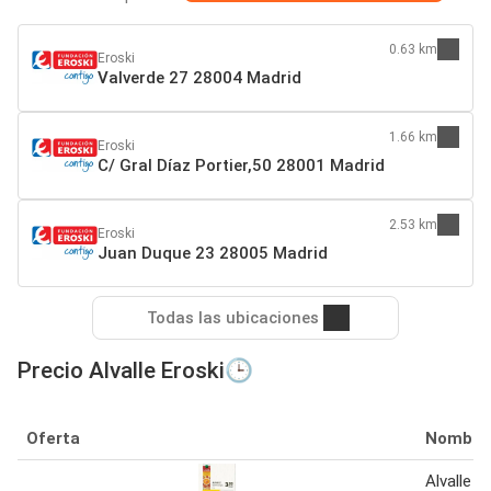
0.63 km
Eroski
Valverde 27 28004 Madrid
1.66 km
Eroski
C/ Gral Díaz Portier,50 28001 Madrid
2.53 km
Eroski
Juan Duque 23 28005 Madrid
Todas las ubicaciones
Precio Alvalle Eroski🕒
Oferta
Nombre
Alvalle -