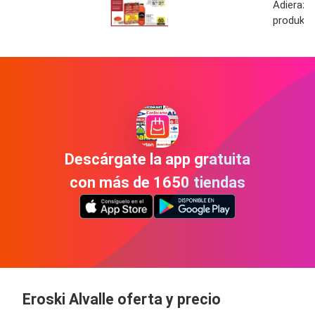
Adierazit
produktu
Descárgate la app gratuita
con más de 1650 tiendas
Eroski Alvalle oferta y precio