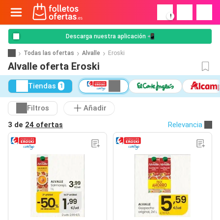
!
Descarga nuestra aplicación 📲
Todas las ofertas
Alvalle
Eroski
Alvalle oferta Eroski
Tiendas
1
Filtros
Añadir
3 de
24 ofertas
Relevancia