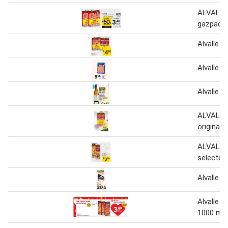
ALVALLE
gazpach
Alvalle 
Alvalle 
Alvalle 
ALVALLE
original 2
ALVALLE
selected
Alvalle 
Alvalle 
1000 ml