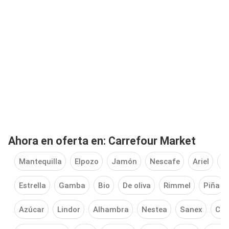
Ahora en oferta en: Carrefour Market
Mantequilla
Elpozo
Jamón
Nescafe
Ariel
D
Estrella
Gamba
Bio
De oliva
Rimmel
Piña
Azúcar
Lindor
Alhambra
Nestea
Sanex
Col