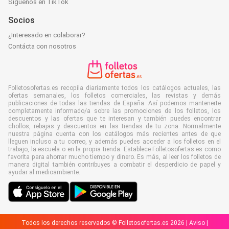
Síguenos en TikTok
Socios
¿Interesado en colaborar?
Contácta con nosotros
Folletosofertas.es recopila diariamente todos los catálogos actuales, las
ofertas semanales, los folletos comerciales, las revistas y demás
publicaciones de todas las tiendas de España. Así podemos mantenerte
completamente informado/a sobre las promociones de los folletos, los
descuentos y las ofertas que te interesan y también puedes encontrar
chollos, rebajas y descuentos en las tiendas de tu zona. Normalmente
nuestra página cuenta con los catálogos más recientes antes de que
lleguen incluso a tu correo, y además puedes acceder a los folletos en el
trabajo, la escuela o en la propia tienda. Establece Folletosofertas.es como
favorita para ahorrar mucho tiempo y dinero. Es más, al leer los folletos de
manera digital también contribuyes a combatir el desperdicio de papel y
ayudar al medioambiente.
Todos los derechos reservados © Folletosofertas.es 2026 |
Aviso
|