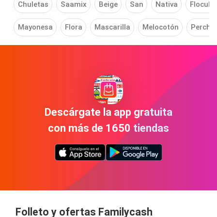
Chuletas
Saamix
Beige
San
Nativa
Flocula
Mayonesa
Flora
Mascarilla
Melocotón
Percha
Descárgate la app gratuita
con más de 1650 tiendas
Folleto y ofertas Familycash