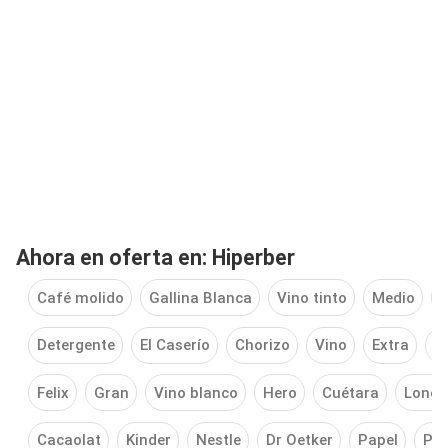
Ahora en oferta en: Hiperber
Café molido
Gallina Blanca
Vino tinto
Medio
C
Detergente
El Caserío
Chorizo
Vino
Extra
N
Felix
Gran
Vino blanco
Hero
Cuétara
Lonch
Cacaolat
Kinder
Nestle
Dr Oetker
Papel
Pa