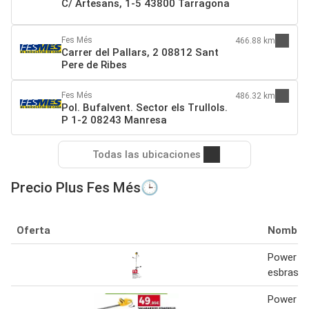
C/ Artesans, 1-5 43800 Tarragona
Fes Més
466.88 km
Carrer del Pallars, 2 08812 Sant
Pere de Ribes
Fes Més
486.32 km
Pol. Bufalvent. Sector els Trullols.
P 1-2 08243 Manresa
Todas las ubicaciones
Precio Plus Fes Més🕒
Oferta
Nombre
Power pl
esbrasa
Power pl