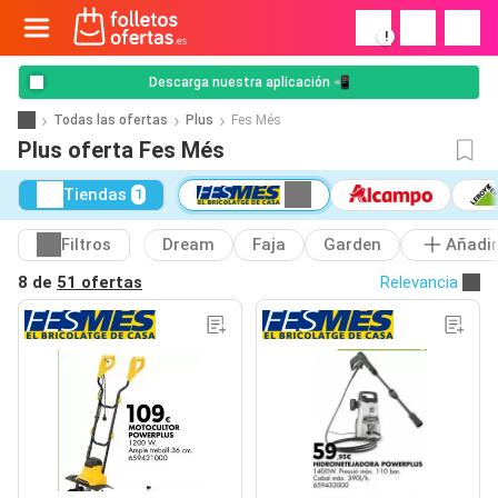
!
Descarga nuestra aplicación 📲
Todas las ofertas
Plus
Fes Més
Plus oferta Fes Més
Tiendas
1
Filtros
Dream
Faja
Garden
Añadir
8 de
51 ofertas
Relevancia