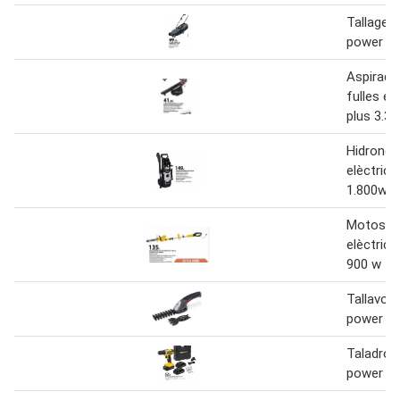
Tallagesp
power pl
Aspirado
fulles el
plus 3.3
Hidronet
elèctrica
1.800w
Motoserr
elèctrica
900 w
Tallavore
power plus
Taladro a
power pl