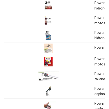
Power pl
hidronet
Power pl
motosier
Power pl
hidronet
Power plu
Power pl
motosier
Power pl
tallabard
Power pl
aspirado
Power pl
desbros