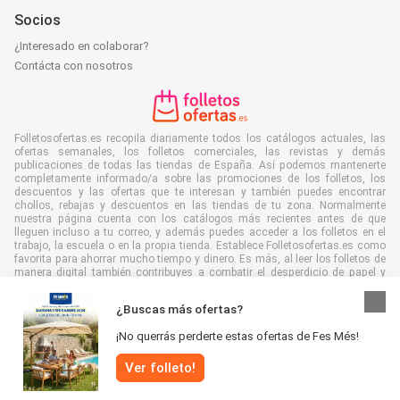
Socios
¿Interesado en colaborar?
Contácta con nosotros
Folletosofertas.es recopila diariamente todos los catálogos actuales, las
ofertas semanales, los folletos comerciales, las revistas y demás
publicaciones de todas las tiendas de España. Así podemos mantenerte
completamente informado/a sobre las promociones de los folletos, los
descuentos y las ofertas que te interesan y también puedes encontrar
chollos, rebajas y descuentos en las tiendas de tu zona. Normalmente
nuestra página cuenta con los catálogos más recientes antes de que
lleguen incluso a tu correo, y además puedes acceder a los folletos en el
trabajo, la escuela o en la propia tienda. Establece Folletosofertas.es como
favorita para ahorrar mucho tiempo y dinero. Es más, al leer los folletos de
manera digital también contribuyes a combatir el desperdicio de papel y
ayudar al medioambiente.
¿Buscas más ofertas?
¡No querrás perderte estas ofertas de Fes Més!
Ver folleto!
Todos los derechos reservados © Folletosofertas.es 2026 |
Aviso
|
Términos y condiciones
|
Política de Privacidad
|
Política de cookies