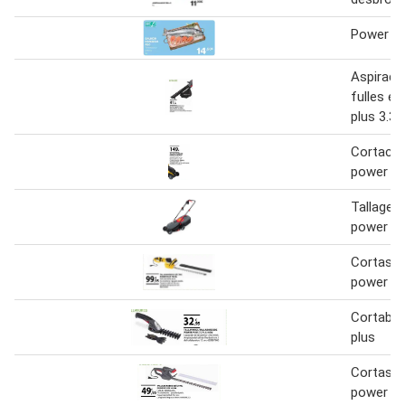
Power plu
Aspirado
fulles el
plus 3.3
Cortacés
power pl
Tallagesp
power pl
Cortaset
power pl
Cortabo
plus
Cortaset
power pl