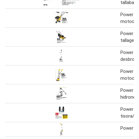
tallabard
Power pl
motocult
Power pl
tallages
Power pl
desbros
Power pl
motocul
Power pl
hidronet
Power pl
tisora/ta
Power plu