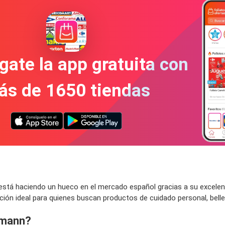
gate la app gratuita con
ás de 1650 tiendas
tá haciendo un hueco en el mercado español gracias a su excelente
ón ideal para quienes buscan productos de cuidado personal, belle
smann?