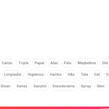
Calcio
Triple
Papel
Alas
Pelo
Maybelline
Old 
Limpiador
Higiénico
Haribo
H&s
Tela
Gel
C
Dixan
Sanex
Sanytol
Desodorante
Spray
Skin