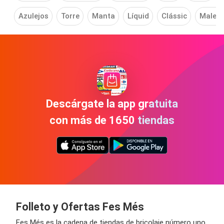
Azulejos
Torre
Manta
Líquid
Clássic
Maleta
Descárgate la app gratuita
con más de 1650 tiendas
Folleto y Ofertas Fes
Més
Fes
Més
es la cadena de tiendas de bricolaje número uno