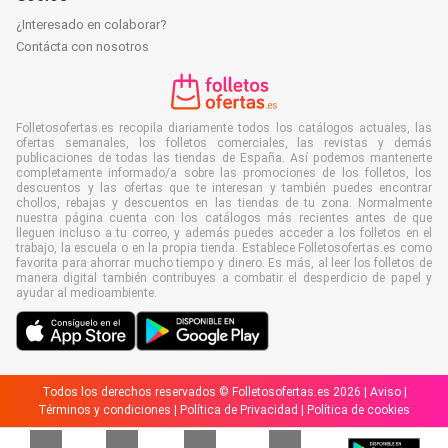
¿Interesado en colaborar?
Contácta con nosotros
Folletosofertas.es recopila diariamente todos los catálogos actuales, las
ofertas semanales, los folletos comerciales, las revistas y demás
publicaciones de todas las tiendas de España. Así podemos mantenerte
completamente informado/a sobre las promociones de los folletos, los
descuentos y las ofertas que te interesan y también puedes encontrar
chollos, rebajas y descuentos en las tiendas de tu zona. Normalmente
nuestra página cuenta con los catálogos más recientes antes de que
lleguen incluso a tu correo, y además puedes acceder a los folletos en el
trabajo, la escuela o en la propia tienda. Establece Folletosofertas.es como
favorita para ahorrar mucho tiempo y dinero. Es más, al leer los folletos de
manera digital también contribuyes a combatir el desperdicio de papel y
ayudar al medioambiente.
Todos los derechos reservados © Folletosofertas.es 2026 |
Aviso
|
Términos y condiciones
|
Política de Privacidad
|
Política de cookies