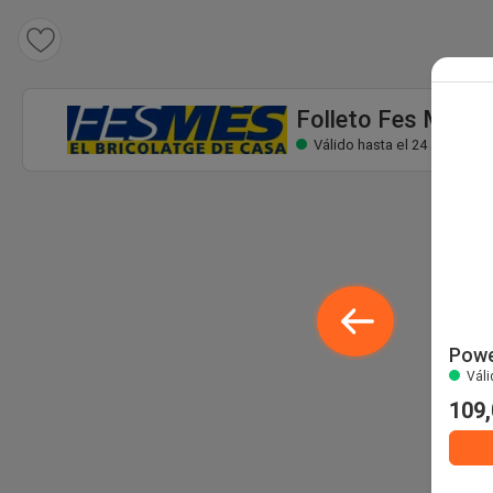
Folleto Fes Més
Válido hasta el 24 ago
Folleto Fes Més
Válido hasta el 24 ago
Powe
Váli
109,