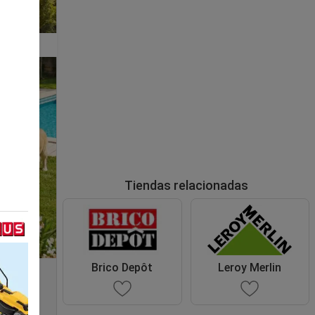
Tiendas relacionadas
Brico Depôt
Leroy Merlin