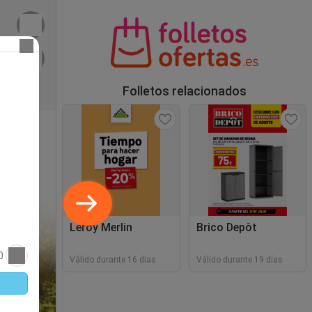
Folletos relacionados
Leroy Merlin
Brico Depôt
0
Válido durante 16 días
Válido durante 19 días