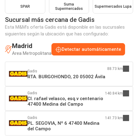
Suma
SPAR
Supermercados Lupa
Supermercados
Sucursal más cercana de Gadis
Esta M&M's oferta Gadis está disponible en las sucursales
siguientes según la ubicación que has configurado:
Madrid
Detectar automáticamente
Area Metropolitana
88.73 km
Gadis
RTA. BURGOHONDO, 20 05002 Ávila
Gadis
140.84 km
Cl. rafael velasco, esq.v centenario
47400 Medina del Campo
Gadis
141.73 km
PL. SEGOVIA, Nº 6 47400 Medina
del Campo