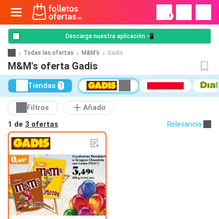
!
Descarga nuestra aplicación 📲
Todas las ofertas
M&M's
Gadis
M&M's oferta Gadis
Tiendas
1
Filtros
Añadir
1 de
3 ofertas
Relevancia