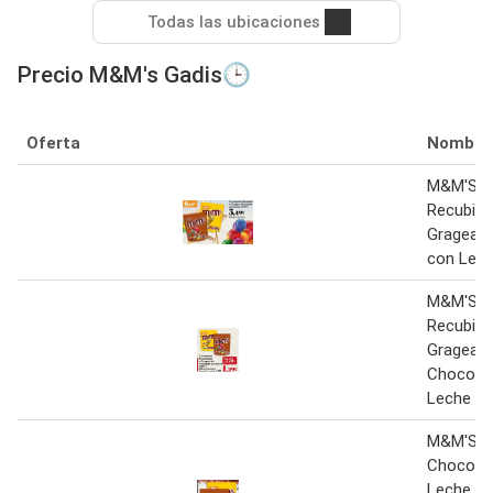
Todas las ubicaciones
Precio M&M's Gadis🕒
Oferta
Nombre
M&M'S C
Recubier
Grageas
con Lech
M&M'S C
Recubier
Gragea's
Chocola
Leche 20
M&M'S G
Chocola
Leche o