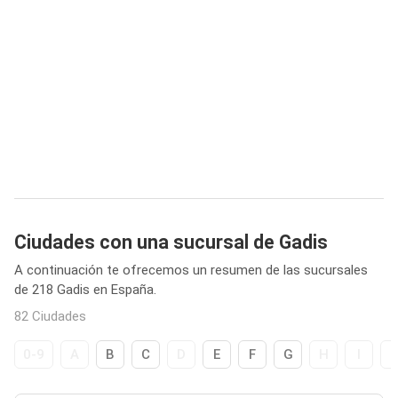
Ciudades con una sucursal de Gadis
A continuación te ofrecemos un resumen de las sucursales
de 218 Gadis en España.
82 Ciudades
0-9
A
B
C
D
E
F
G
H
I