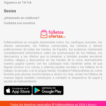
Síguenos en TikTok
Socios
¿Interesado en colaborar?
Contácta con nosotros
Folletosofertas.es recopila diariamente todos los catálogos actuales, las
ofertas semanales, los folletos comerciales, las revistas y demás
publicaciones de todas las tiendas de España. Así podemos mantenerte
completamente informado/a sobre las promociones de los folletos, los
descuentos y las ofertas que te interesan y también puedes encontrar
chollos, rebajas y descuentos en las tiendas de tu zona. Normalmente
nuestra página cuenta con los catálogos más recientes antes de que
lleguen incluso a tu correo, y además puedes acceder a los folletos en el
trabajo, la escuela o en la propia tienda. Establece Folletosofertas.es como
favorita para ahorrar mucho tiempo y dinero. Es más, al leer los folletos de
manera digital también contribuyes a combatir el desperdicio de papel y
ayudar al medioambiente.
Todos los derechos reservados © Folletosofertas.es 2026 |
Aviso
|