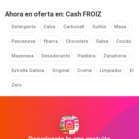
Ahora en oferta en: Cash FROIZ
Detergente
Calvo
Carbonell
Gullón
Masa
M
Pescanova
Ybarra
Chocolate
Salsa
Cocido
Mayonesa
Desodorante
Paellera
Zanahoria
M
Estrella Galicia
Original
Crema
Limpiador
Emp
Zero