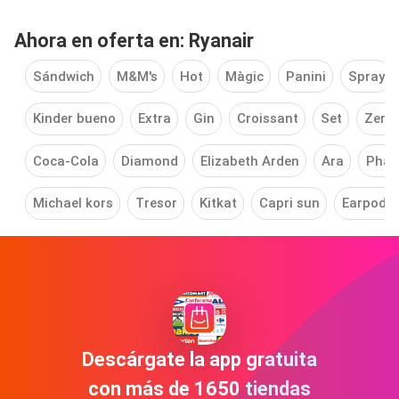
Ahora en oferta en: Ryanair
Sándwich
M&M's
Hot
Màgic
Panini
Spray
Kinder bueno
Extra
Gin
Croissant
Set
Zero
Coca-Cola
Diamond
Elizabeth Arden
Ara
Pha
Michael kors
Tresor
Kitkat
Capri sun
Earpods
Descárgate la app gratuita
con más de 1650 tiendas