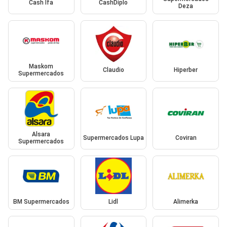
Cash Ifa
CashDiplo
Deza
Maskom
Claudio
Hiperber
Supermercados
Alsara
Supermercados Lupa
Coviran
Supermercados
BM Supermercados
Lidl
Alimerka