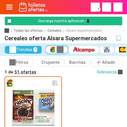
!
Descarga nuestra aplicación 📲
Todas las ofertas
Cereales
Alsara Supermercados
Cereales oferta Alsara Supermercados
Tiendas
1
Filtros
Crujiente
Barritas
Añadir
1 de
51 ofertas
Relevancia