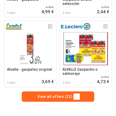
selección
6,99 €
3,75 €
4,99 €
2,44 €
5 días
5 días
Alvalle - gaspatxo original
ALVALLE Gazpacho o
salmorejo
6,75 €
3,69 €
4,73 €
5 días
2 días
View all offers (22)