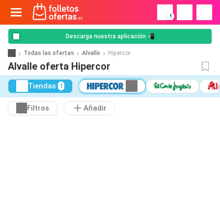
!
Descarga nuestra aplicación 📲
Todas las ofertas
Alvalle
Hipercor
Alvalle oferta Hipercor
Tiendas
1
Filtros
Añadir