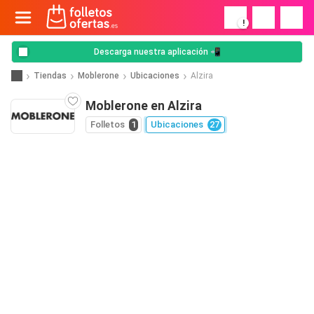
!
Descarga nuestra aplicación 📲
Tiendas
Moblerone
Ubicaciones
Alzira
Moblerone en Alzira
Folletos
1
Ubicaciones
27