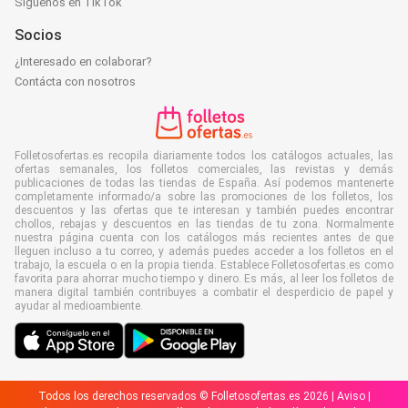
Síguenos en TikTok
Socios
¿Interesado en colaborar?
Contácta con nosotros
Folletosofertas.es recopila diariamente todos los catálogos actuales, las
ofertas semanales, los folletos comerciales, las revistas y demás
publicaciones de todas las tiendas de España. Así podemos mantenerte
completamente informado/a sobre las promociones de los folletos, los
descuentos y las ofertas que te interesan y también puedes encontrar
chollos, rebajas y descuentos en las tiendas de tu zona. Normalmente
nuestra página cuenta con los catálogos más recientes antes de que
lleguen incluso a tu correo, y además puedes acceder a los folletos en el
trabajo, la escuela o en la propia tienda. Establece Folletosofertas.es como
favorita para ahorrar mucho tiempo y dinero. Es más, al leer los folletos de
manera digital también contribuyes a combatir el desperdicio de papel y
ayudar al medioambiente.
Todos los derechos reservados © Folletosofertas.es 2026 |
Aviso
|