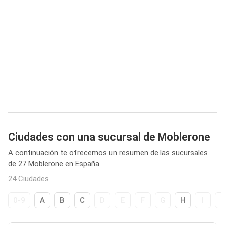
Ciudades con una sucursal de Moblerone
A continuación te ofrecemos un resumen de las sucursales
de 27 Moblerone en España.
24 Ciudades
0-9
A
B
C
D
E
F
G
H
I