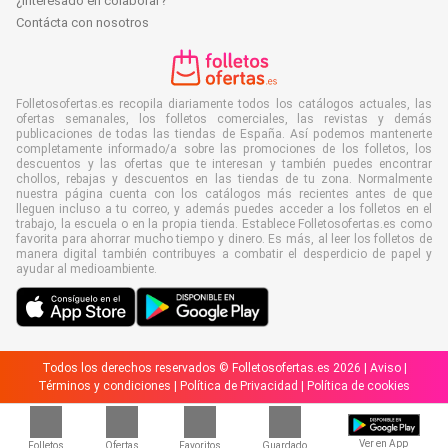
¿Interesado en colaborar?
Contácta con nosotros
Folletosofertas.es recopila diariamente todos los catálogos actuales, las
ofertas semanales, los folletos comerciales, las revistas y demás
publicaciones de todas las tiendas de España. Así podemos mantenerte
completamente informado/a sobre las promociones de los folletos, los
descuentos y las ofertas que te interesan y también puedes encontrar
chollos, rebajas y descuentos en las tiendas de tu zona. Normalmente
nuestra página cuenta con los catálogos más recientes antes de que
lleguen incluso a tu correo, y además puedes acceder a los folletos en el
trabajo, la escuela o en la propia tienda. Establece Folletosofertas.es como
favorita para ahorrar mucho tiempo y dinero. Es más, al leer los folletos de
manera digital también contribuyes a combatir el desperdicio de papel y
ayudar al medioambiente.
Todos los derechos reservados © Folletosofertas.es 2026 |
Aviso
|
Términos y condiciones
|
Política de Privacidad
|
Política de cookies
Ver en App
Folletos
Ofertas
Favoritos
Guardado