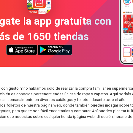
gate la app gratuita con
ás de 1650 tiendas
r con gusto. Y no hablamos sólo de realizar la compra familiar en superme
también es conocida por tener tiendas únicas de ropa y zapatos. Aquí podrá
can semanalmente en diversos catálogos y folletos durante todo el año.
os folletos de nuestra página web, donde también puedes indagar sobre tod
ías, para que te sea fácil encontrarlas y comparar. Así puedes planear tu li
ción que necesitas sobre cualquier tienda (página web, dirección, horario de 