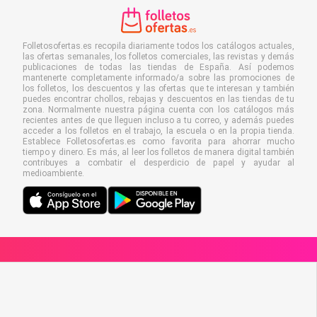
Folletosofertas.es recopila diariamente todos los catálogos actuales,
las ofertas semanales, los folletos comerciales, las revistas y demás
publicaciones de todas las tiendas de España. Así podemos
mantenerte completamente informado/a sobre las promociones de
los folletos, los descuentos y las ofertas que te interesan y también
puedes encontrar chollos, rebajas y descuentos en las tiendas de tu
zona. Normalmente nuestra página cuenta con los catálogos más
recientes antes de que lleguen incluso a tu correo, y además puedes
acceder a los folletos en el trabajo, la escuela o en la propia tienda.
Establece Folletosofertas.es como favorita para ahorrar mucho
tiempo y dinero. Es más, al leer los folletos de manera digital también
contribuyes a combatir el desperdicio de papel y ayudar al
medioambiente.