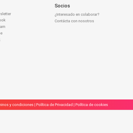
Socios
sletter
¿Interesado en colaborar?
ook
Contácta con nosotros
ram
be
k
inos y condiciones
|
Política de Privacidad
|
Política de cookies