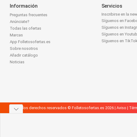
Información
Servicios
Inscribirse en la new
Preguntas frecuentes
Síguenos en Faceb
Anúnciate?
Síguenos en Instag
Todas las ofertas
Síguenos en Youtu
Marcas
Síguenos en TikTo
App Folletosofertas.es
Sobre nosotros
Añadir catálogo
Noticias
Todos los derechos reservados © Folletosofertas.es 2026 |
Aviso
|
Térm