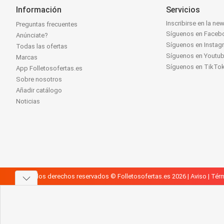
Información
Servicios
Inscribirse en la new
Preguntas frecuentes
Síguenos en Faceb
Anúnciate?
Síguenos en Instag
Todas las ofertas
Síguenos en Youtu
Marcas
Síguenos en TikTo
App Folletosofertas.es
Sobre nosotros
Añadir catálogo
Noticias
Todos los derechos reservados © Folletosofertas.es 2026 |
Aviso
|
Térm