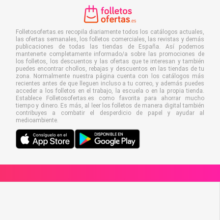
Folletosofertas.es recopila diariamente todos los catálogos actuales,
las ofertas semanales, los folletos comerciales, las revistas y demás
publicaciones de todas las tiendas de España. Así podemos
mantenerte completamente informado/a sobre las promociones de
los folletos, los descuentos y las ofertas que te interesan y también
puedes encontrar chollos, rebajas y descuentos en las tiendas de tu
zona. Normalmente nuestra página cuenta con los catálogos más
recientes antes de que lleguen incluso a tu correo, y además puedes
acceder a los folletos en el trabajo, la escuela o en la propia tienda.
Establece Folletosofertas.es como favorita para ahorrar mucho
tiempo y dinero. Es más, al leer los folletos de manera digital también
contribuyes a combatir el desperdicio de papel y ayudar al
medioambiente.