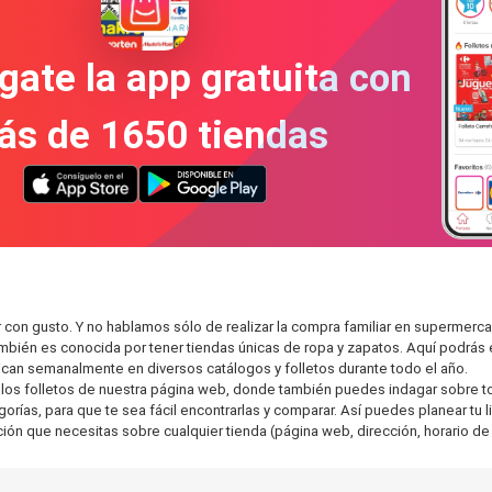
gate la app gratuita con
ás de 1650 tiendas
r con gusto. Y no hablamos sólo de realizar la compra familiar en superm
también es conocida por tener tiendas únicas de ropa y zapatos. Aquí podrá
can semanalmente en diversos catálogos y folletos durante todo el año.
os folletos de nuestra página web, donde también puedes indagar sobre tod
rías, para que te sea fácil encontrarlas y comparar. Así puedes planear tu li
ción que necesitas sobre cualquier tienda (página web, dirección, horario de 