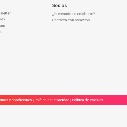
Socios
sletter
¿Interesado en colaborar?
ook
Contácta con nosotros
ram
be
k
inos y condiciones
|
Política de Privacidad
|
Política de cookies