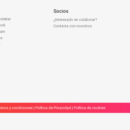
Socios
sletter
¿Interesado en colaborar?
ook
Contácta con nosotros
ram
be
k
inos y condiciones
|
Política de Privacidad
|
Política de cookies