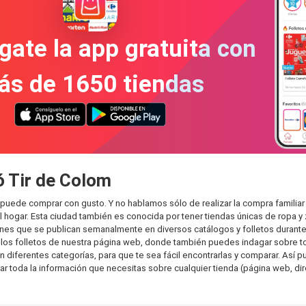
gate la app gratuita con
ás de 1650 tiendas
ó Tir de Colom
 puede comprar con gusto. Y no hablamos sólo de realizar la compra famili
hogar. Esta ciudad también es conocida por tener tiendas únicas de ropa y 
es que se publican semanalmente en diversos catálogos y folletos durante 
os folletos de nuestra página web, donde también puedes indagar sobre tod
iferentes categorías, para que te sea fácil encontrarlas y comparar. Así pued
ar toda la información que necesitas sobre cualquier tienda (página web, dir