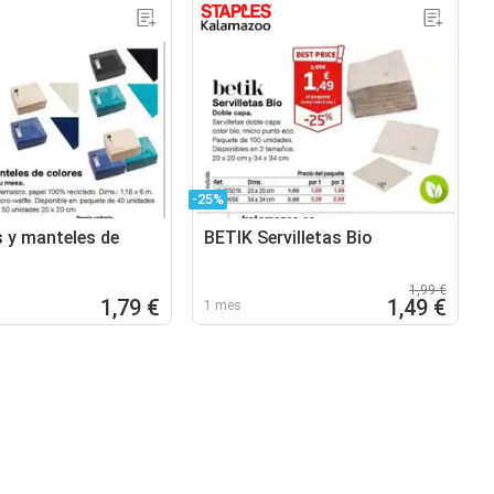
-25%
s y manteles de
BETIK Servilletas Bio
1,99 €
1,79 €
1,49 €
1 mes