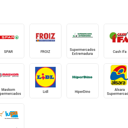
Supermercados
SPAR
FROIZ
Cash Ifa
Extremadura
Maskom
Alsara
Lidl
HiperDino
permercados
Supermerca