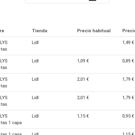
re
Tienda
Precio habitual
Preci
LYS
Lidl
1,49 €
etas
LYS
Lidl
1,09 €
0,89 €
etas
LYS
Lidl
2,01 €
1,79 €
etas
LYS
Lidl
2,01 €
1,79 €
etas
LYS
Lidl
1,15 €
0,95 €
letas 1 capa
letas 1 capa
Lidl
1,15 €