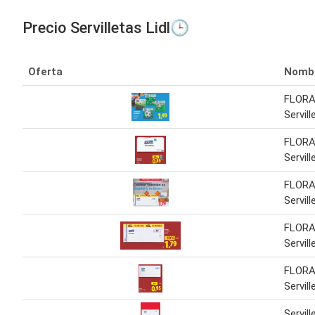
Precio Servilletas Lidl🕒
Oferta
Nomb
FLORA
Servill
FLORA
Servill
FLORA
Servill
FLORA
Servill
FLORA
Servil
Servil