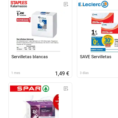
Servilletas blancas
SAVE Servilletas
1,49 €
1 mes
3 días