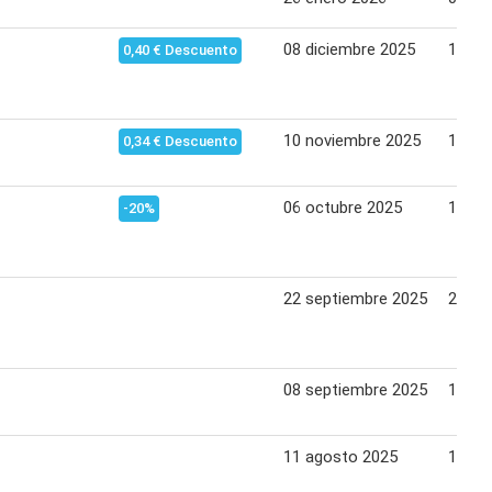
08 diciembre 2025
14 di
0,40 € Descuento
10 noviembre 2025
16 no
0,34 € Descuento
06 octubre 2025
12 oc
-20%
22 septiembre 2025
28 se
08 septiembre 2025
14 se
11 agosto 2025
17 ag