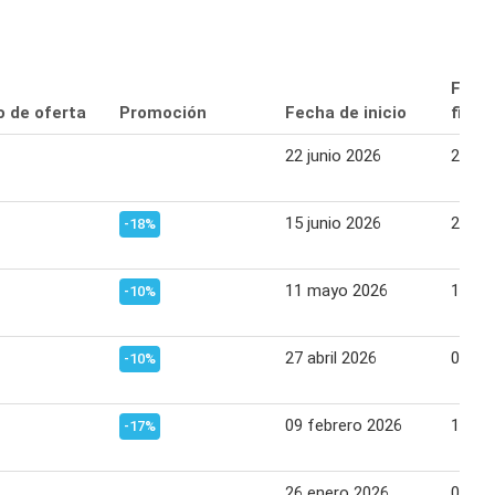
Fech
o de oferta
Promoción
Fecha de inicio
final
22 junio 2026
28 ju
15 junio 2026
21 ju
-18%
11 mayo 2026
17 ma
-10%
27 abril 2026
03 ma
-10%
09 febrero 2026
15 fe
-17%
26 enero 2026
01 fe