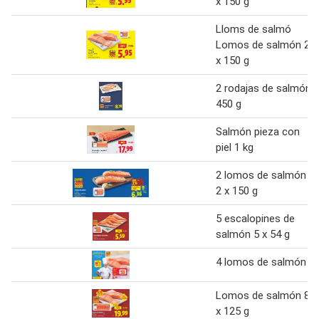
x 150 g
Lloms de salmó
Lomos de salmón 2
x 150 g
2 rodajas de salmón
450 g
Salmón pieza con
piel 1 kg
2 lomos de salmón
2 x 150 g
5 escalopines de
salmón 5 x 54 g
4 lomos de salmón
Lomos de salmón 8
x 125 g