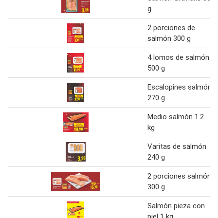
g
2 porciones de
salmón 300 g
4 lomos de salmón
500 g
Escalopines salmón
270 g
Medio salmón 1.2
kg
Varitas de salmón
240 g
2 porciones salmón
300 g
Salmón pieza con
piel 1 kg