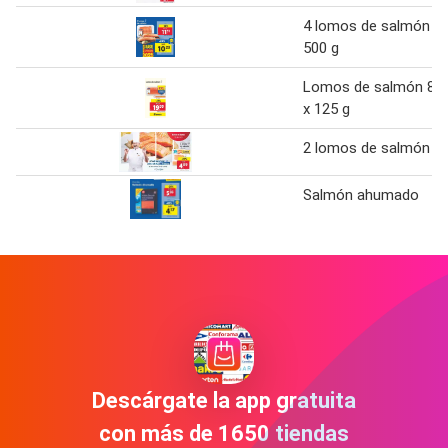
4 lomos de salmón
500 g
Lomos de salmón 8
x 125 g
2 lomos de salmón
Salmón ahumado
Descárgate la app gratuita
con más de 1650 tiendas