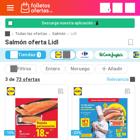
!
Descarga nuestra aplicación 📲
Todas las ofertas
Salmón
Lidl
Salmón oferta Lidl
Tiendas
1
Filtros
Entero
Noruego
Añadir
3 de
73 ofertas
Relevancia
-10%
-23%