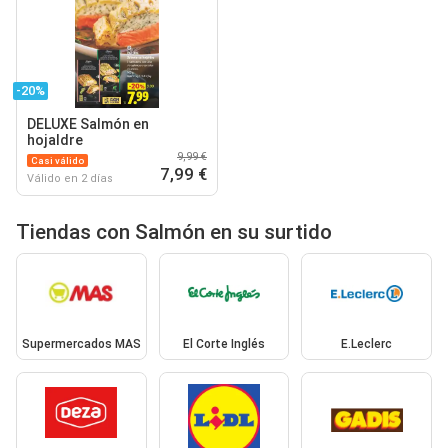
-20%
DELUXE Salmón en
hojaldre
9,99 €
Casi válido
7,99 €
Válido en 2 días
Tiendas con Salmón en su surtido
Supermercados MAS
El Corte Inglés
E.Leclerc