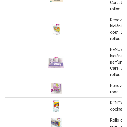
Care, 3 
rollos
Renova -
higiénico
cost, 2 
rollos
RENOVA 
higiénico
perfumad
Care, 3 
rollos
Renova - 
rosa
RENOVA 
cocina
Rollo de
renova