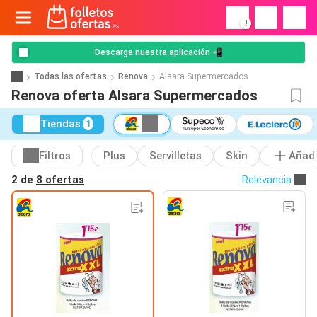
!
Descarga nuestra aplicación 📲
Todas las ofertas
Renova
Alsara Supermercados
Renova oferta Alsara Supermercados
Tiendas
1
Filtros
Plus
Servilletas
Skin
Añadi
2 de
8 ofertas
Relevancia