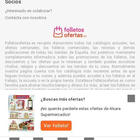
Socios
¿Interesado en colaborar?
Contácta con nosotros
Folletosofertas.es recopila diariamente todos los catálogos actuales, las
ofertas semanales, los folletos comerciales, las revistas y demás
publicaciones de todas las tiendas de España. Así podemos mantenerte
completamente informado/a sobre las promociones de los folletos, los
descuentos y las ofertas que te interesan y también puedes encontrar
chollos, rebajas y descuentos en las tiendas de tu zona. Normalmente
nuestra página cuenta con los catálogos más recientes antes de que
lleguen incluso a tu correo, y además puedes acceder a los folletos en el
trabajo, la escuela o en la propia tienda. Establece Folletosofertas.es como
favorita para ahorrar mucho tiempo y dinero. Es más, al leer los folletos de
manera digital también contribuyes a combatir el desperdicio de papel y
ayudar al medioambiente.
¿Buscas más ofertas?
¡No querrás perderte estas ofertas de Alsara
Supermercados!
Ver folleto!
Todos los derechos reservados © Folletosofertas.es 2026 |
Aviso
|
Términos y condiciones
|
Política de Privacidad
|
Política de cookies