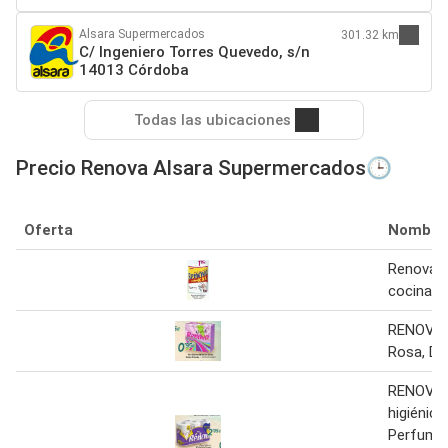
Alsara Supermercados
301.32 km
C/ Ingeniero Torres Quevedo, s/n
14013 Córdoba
Todas las ubicaciones
Precio Renova Alsara Supermercados🕒
Oferta
Nombre
Renova - 
cocina
RENOVA S
Rosa, Do
RENOVA 
higiénico
Perfuma