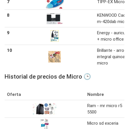
7
TIPP-EX Micro t
8
KENWOOD Cade
m-420dab micro
9
Energy - auricula
+ micro office b
10
Brillante - arros
integral quinoa
micro
Historial de precios de Micro 🕒
Oferta
Nombre
Ram - mr micro r5
5500
Micro sd exceria