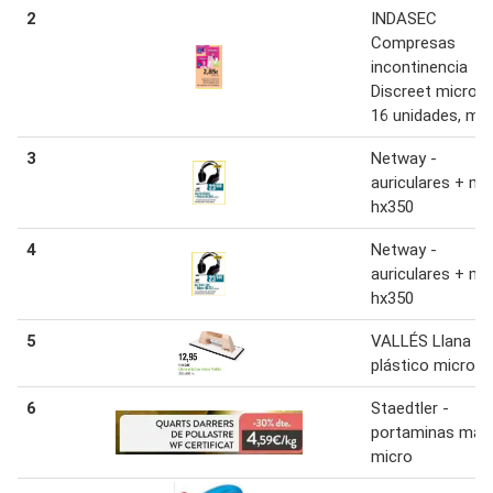
2
INDASEC
Compresas
incontinencia
Discreet micro p
16 unidades, mic
3
Netway -
auriculares + mi
hx350
4
Netway -
auriculares + mi
hx350
5
VALLÉS Llana
plástico micro
6
Staedtler -
portaminas mar
micro