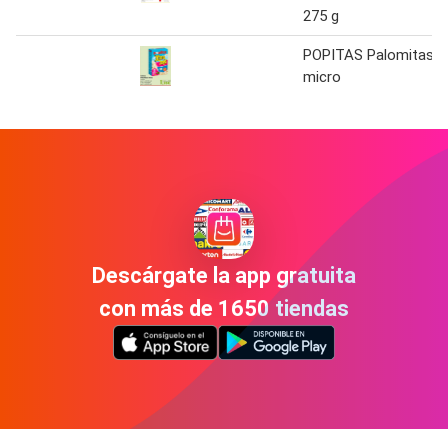
275 g
POPITAS Palomitas
micro
Descárgate la app gratuita
con más de 1650 tiendas