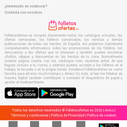
¿Interesado en colaborar?
Contácta con nosotros
Folletosofertas.es recopila diariamente todos los catálogos actuales, las
ofertas semanales, los folletos comerciales, las revistas y demás
publicaciones de todas las tiendas de España. Así podemos mantenerte
completamente informado/a sobre las promociones de los folletos, los
descuentos y las ofertas que te interesan y también puedes encontrar
chollos, rebajas y descuentos en las tiendas de tu zona. Normalmente
nuestra página cuenta con los catálogos más recientes antes de que
lleguen incluso a tu correo, y además puedes acceder a los folletos en el
trabajo, la escuela o en la propia tienda. Establece Folletosofertas.es como
favorita para ahorrar mucho tiempo y dinero. Es más, al leer los folletos de
manera digital también contribuyes a combatir el desperdicio de papel y
ayudar al medioambiente.
Todos los derechos reservados © Folletosofertas.es 2026 |
Aviso
|
Términos y condiciones
|
Política de Privacidad
|
Política de cookies