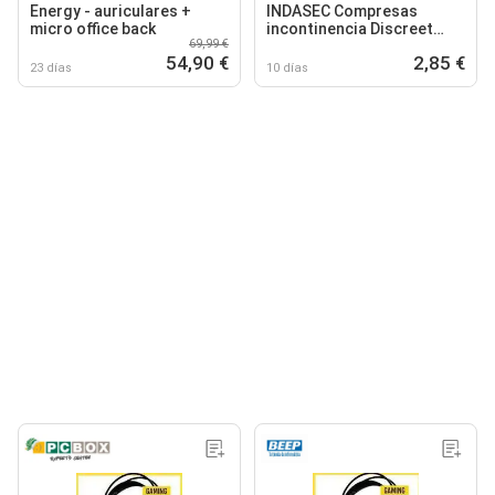
Energy - auriculares +
INDASEC Compresas
micro office back
incontinencia Discreet
69,99 €
micro plus 16 unidades,
54,90 €
2,85 €
micro
23 días
10 días