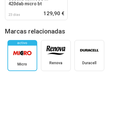
420dab micro bt
129,90 €
23 días
Marcas relacionadas
activo
Renova
Duracell
Micro