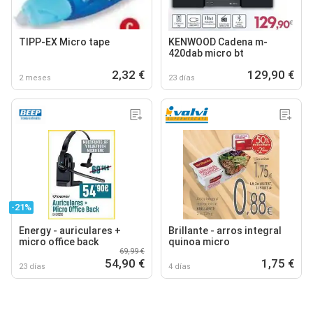
TIPP-EX Micro tape
KENWOOD Cadena m-
420dab micro bt
2,32 €
129,90 €
2 meses
23 días
-21%
Energy - auriculares +
Brillante - arros integral
micro office back
quinoa micro
69,99 €
54,90 €
1,75 €
23 días
4 días