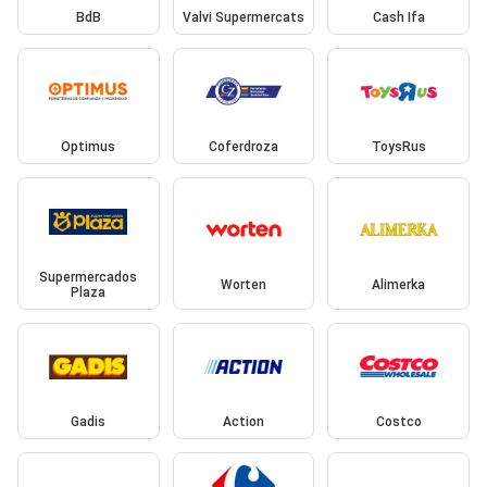
BdB
Valvi Supermercats
Cash Ifa
Optimus
Coferdroza
ToysRus
Supermercados
Worten
Alimerka
Plaza
Gadis
Action
Costco