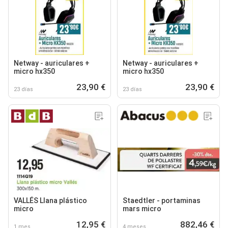
Netway - auriculares +
Netway - auriculares +
micro hx350
micro hx350
23,90 €
23,90 €
23 días
23 días
VALLÉS Llana plástico
Staedtler - portaminas
micro
mars micro
12,95 €
882,46 €
1 mes
4 meses