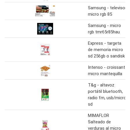
Samsung - televisor
micro rgb 85
Samsung - micro
rgb tmr65r85hau
Express - targeta
de memoria micro
sd 256gb o sandisk
Intenso - croissant
micro mantequilla
T&g - altavoz
portátil bluetooth,
radio fm, usb/micro
sd
MIMAFLOR
Salteado de
verduras al micro