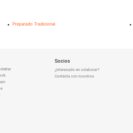
Preparado Tradicional
Socios
sletter
¿Interesado en colaborar?
ook
Contácta con nosotros
ram
be
k