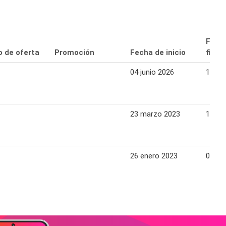
Fech
o de oferta
Promoción
Fecha de inicio
final
04 junio 2026
17 ju
23 marzo 2023
12 abr
26 enero 2023
08 fe