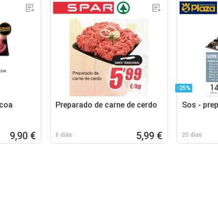
-25%
acoa
Preparado de carne de cerdo
Sos - pre
9,90 €
5,99 €
6 días
20 días