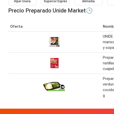
Hiper Usera
Supercor Exprés
Alimerka
Precio Preparado Unide Market🕒
Oferta
Nomb
UNIDE 
marisc
y sopa
Prepar
natill
cuajad
Prepar
verdur
cocido
g