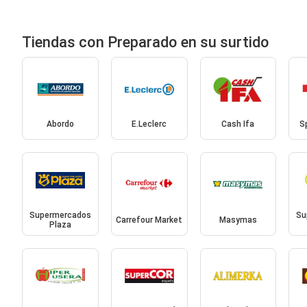
Tiendas con Preparado en su surtido
Abordo
E.Leclerc
Cash Ifa
S
Supermercados
Su
Carrefour Market
Masymas
Plaza