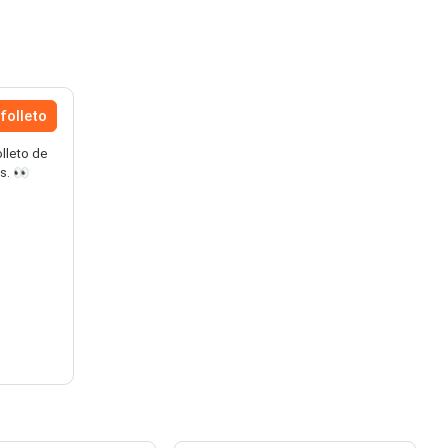
folleto
olleto de
s. 👀