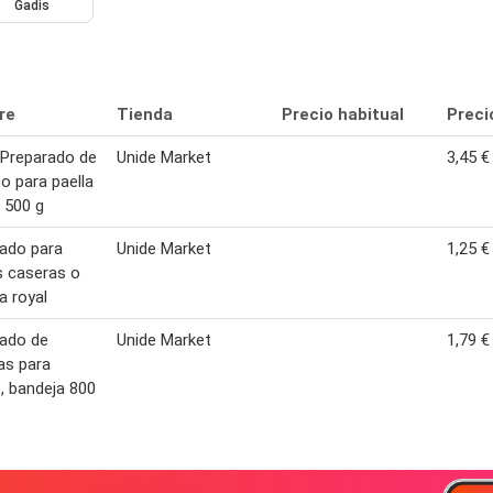
Gadis
re
Tienda
Precio habitual
Preci
Preparado de
Unide Market
3,45 €
o para paella
 500 g
ado para
Unide Market
1,25 €
as caseras o
a royal
ado de
Unide Market
1,79 €
as para
, bandeja 800