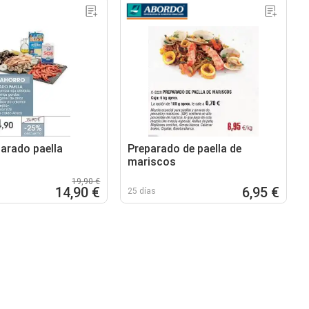
parado paella
Preparado de paella de
mariscos
19,90 €
14,90 €
6,95 €
25 días