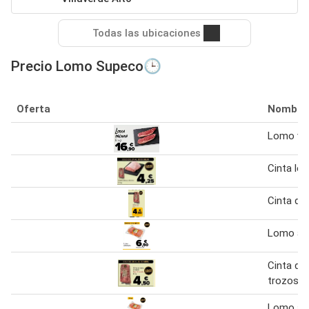
Todas las ubicaciones
Precio Lomo Supeco🕒
Oferta
Nombre
Lomo va
Cinta lo
Cinta de
Lomo ad
Cinta de
trozos 1
Lomo ad