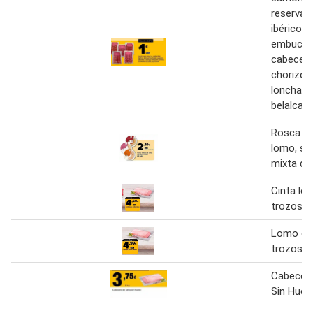
reserva,
ibérico, 
embucha
cabecero
chorizo i
lonchas 
belalcaz
Rosca rú
lomo, se
mixta de
Cinta lo
trozos
Lomo de
trozos
Cabecer
Sin Hues