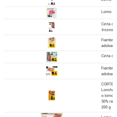
Lomo va
Cinta de
trozos
Fiambre 
adobado 
Cinta de
Fiambre 
adobado 
CORTE 
Lonchas
o lomo d
50% raza
200 g