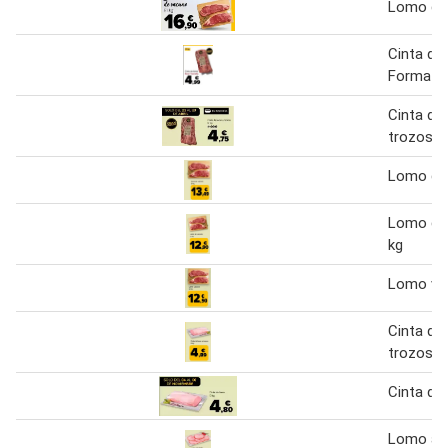
Lomo de
Cinta de
Formato
Cinta de
trozos
Lomo de
Lomo de
kg
Lomo va
Cinta de
trozos
Cinta de
Lomo ad