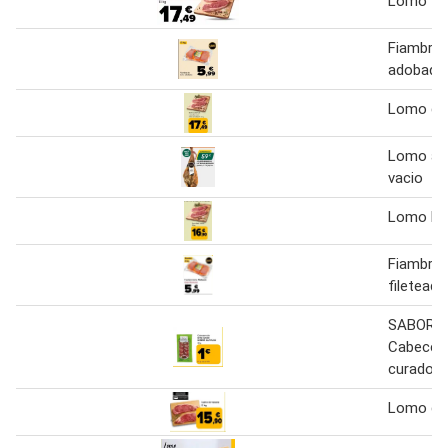
Lomo va
Fiambre 
adobado
Lomo de
Lomo ad
vacio
Lomo ba
Fiambre
fileteado
SABOR 
Cabecer
curado 5
Lomo de