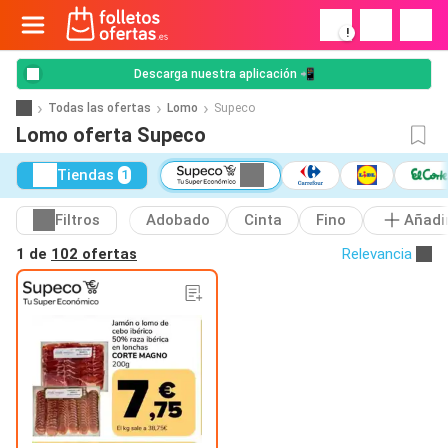
!
Descarga nuestra aplicación 📲
Todas las ofertas
Lomo
Supeco
Lomo oferta Supeco
Tiendas
1
Filtros
Adobado
Cinta
Fino
Añadi
1 de
102 ofertas
Relevancia