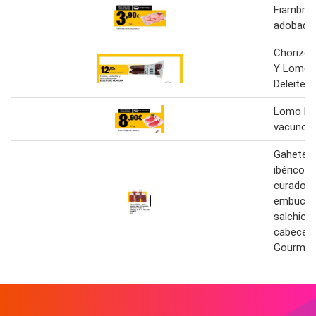
Fiambre
adobado
Chorizo 
Y Lomo 
Deleite 
Lomo ba
vacuno
Gahete C
ibérico, 
curado, 
embucha
salchichó
cabecero
Gourmen