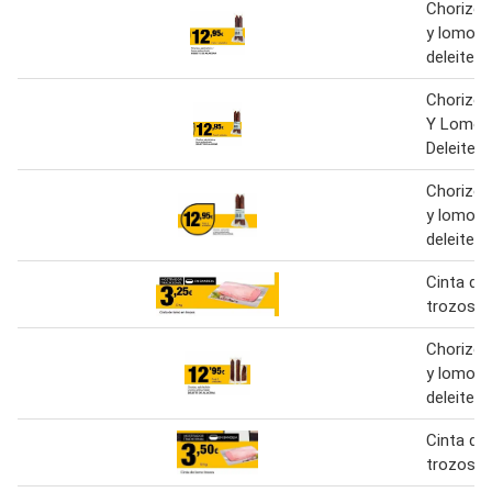
Chorizo,
y lomo 
deleite d
Chorizo 
Y Lomo 
Deleite 
Chorizo,
y lomo 
deleite d
Cinta de
trozos, e
Chorizo,
y lomo 
deleite d
Cinta de
trozos