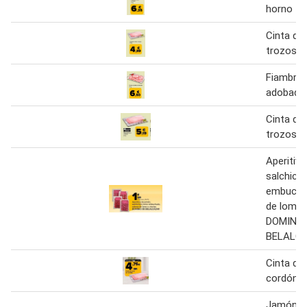
horno 1 
Cinta de
trozos
Fiambre 
adobado
Cinta de
trozos
Aperitiv
salchich
embucha
de lomo 
DOMINIO
BELALC
Cinta de
cordón, e
Jamón g