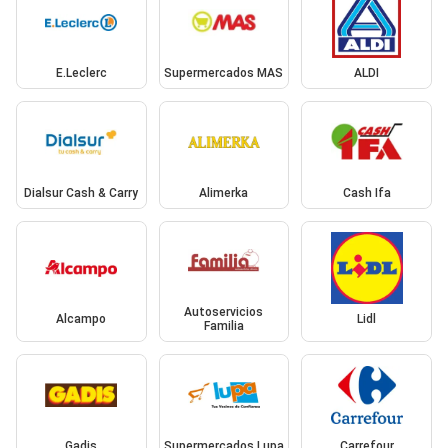
E.Leclerc
Supermercados MAS
ALDI
Dialsur Cash & Carry
Alimerka
Cash Ifa
Autoservicios
Alcampo
Lidl
Familia
Gadis
Supermercados Lupa
Carrefour