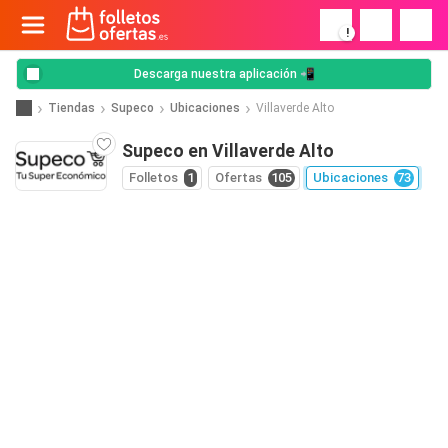
!
Descarga nuestra aplicación 📲
Tiendas
Supeco
Ubicaciones
Villaverde Alto
Supeco en Villaverde Alto
Folletos
1
Ofertas
105
Ubicaciones
73