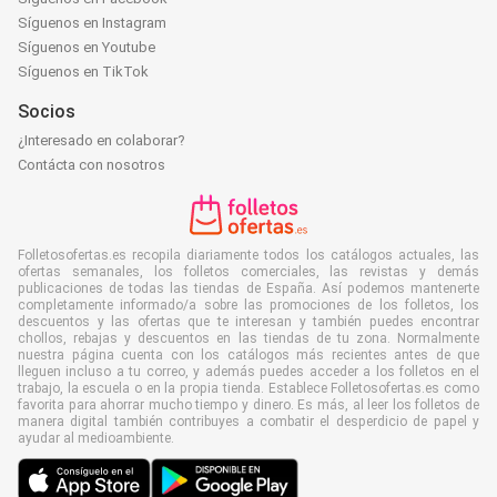
Síguenos en Instagram
Síguenos en Youtube
Síguenos en TikTok
Socios
¿Interesado en colaborar?
Contácta con nosotros
Folletosofertas.es recopila diariamente todos los catálogos actuales, las
ofertas semanales, los folletos comerciales, las revistas y demás
publicaciones de todas las tiendas de España. Así podemos mantenerte
completamente informado/a sobre las promociones de los folletos, los
descuentos y las ofertas que te interesan y también puedes encontrar
chollos, rebajas y descuentos en las tiendas de tu zona. Normalmente
nuestra página cuenta con los catálogos más recientes antes de que
lleguen incluso a tu correo, y además puedes acceder a los folletos en el
trabajo, la escuela o en la propia tienda. Establece Folletosofertas.es como
favorita para ahorrar mucho tiempo y dinero. Es más, al leer los folletos de
manera digital también contribuyes a combatir el desperdicio de papel y
ayudar al medioambiente.