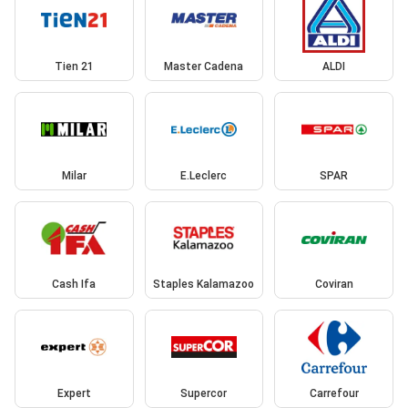
Tien 21
Master Cadena
ALDI
Milar
E.Leclerc
SPAR
Cash Ifa
Staples Kalamazoo
Coviran
Expert
Supercor
Carrefour