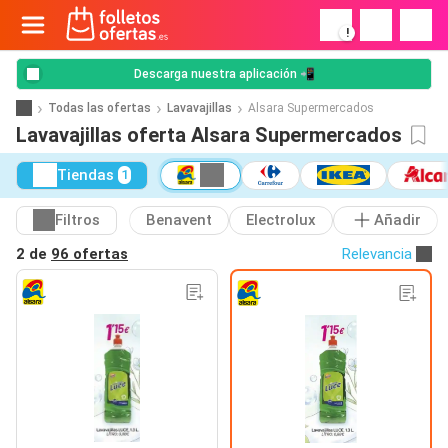
!
Descarga nuestra aplicación 📲
Todas las ofertas
Lavavajillas
Alsara Supermercados
Lavavajillas oferta Alsara Supermercados
Tiendas
1
Filtros
Benavent
Electrolux
Añadir
2 de
96 ofertas
Relevancia