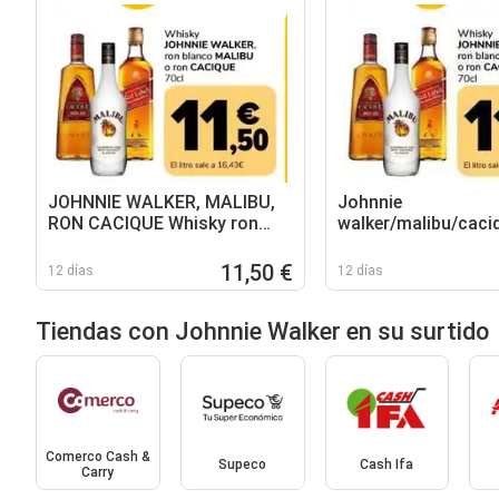
JOHNNIE WALKER, MALIBU,
Johnnie
RON CACIQUE Whisky ron
walker/malibu/caciq
blanco
whisky, ron blanco 
11,50 €
12 días
12 días
Tiendas con Johnnie Walker en su surtido
Comerco Cash &
Supeco
Cash Ifa
Carry