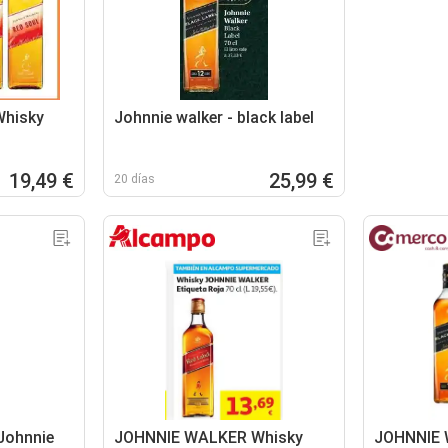
hisky
Johnnie walker - black label
19,49 €
25,99 €
20 días
Johnnie
JOHNNIE WALKER Whisky
JOHNNIE 