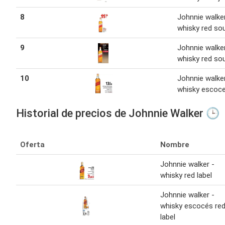
8
Johnnie walker
whisky red sou
9
Johnnie walker
whisky red sou
10
Johnnie walker
whisky escoce
Historial de precios de Johnnie Walker 🕒
Oferta
Nombre
Johnnie walker -
whisky red label
Johnnie walker -
whisky escocés re
label