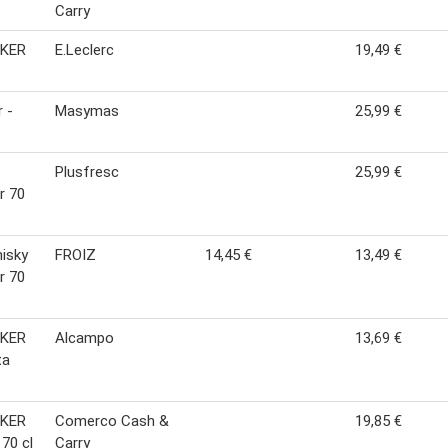
Carry
LKER
E.Leclerc
19,49 €
 -
Masymas
25,99 €
Plusfresc
25,99 €
r 70
isky
FROIZ
14,45 €
13,49 €
r 70
LKER
Alcampo
13,69 €
ta
LKER
Comerco Cash &
19,85 €
 70 cl
Carry