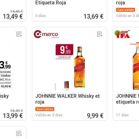
Etiqueta Roja
roja
Casi válido
14,45 €
13,49 €
13,69 €
5 días
Válido en 3 d
isky
JOHNNIE WALKER Whisky et
JOHNNIE 
roja
etiqueta r
Casi válido
16,49 €
13,99 €
9,99 €
Válido en 3 días
11 días