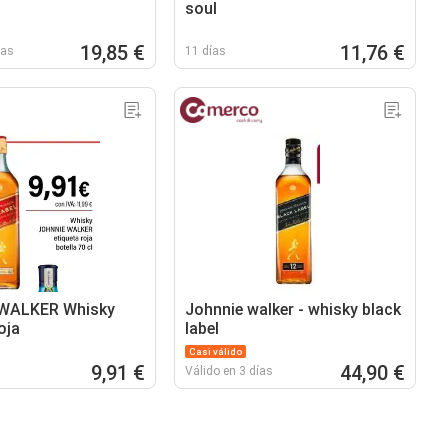
soul
19,85 €
11,76 €
ías
11 días
WALKER Whisky
Johnnie walker - whisky black
oja
label
Casi válido
9,91 €
44,90 €
Válido en 3 días