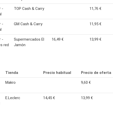
 -
TOP Cash & Carry
11,76 €
l
 -
GM Cash & Carry
11,95 €
l
 -
Supermercados El
16,49 €
13,99 €
s red
Jamón
Tienda
Precio habitual
Precio de oferta
Makro
9,60 €
E.Leclerc
14,45 €
13,99 €
d