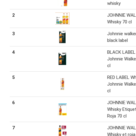
whisky
2
JOHNNIE WA
Whisky 70 cl
3
Johnnie walker
black label
4
BLACK LABEL
Johnnie Walke
cl
5
RED LABEL Wh
Johnnie Walke
cl
6
JOHNNIE WA
Whisky Etique
Roja 70 cl
7
JOHNNIE WA
Whisky et roja