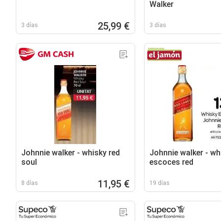
Walker
25,99 €
3 días
3 días
Johnnie walker - whisky red
Johnnie walker - wh
soul
escoces red
11,95 €
8 días
19 días