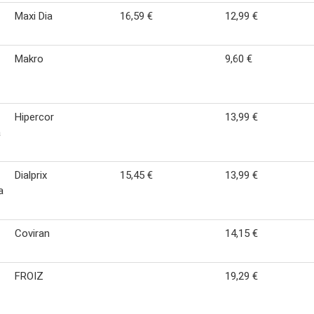
Maxi Dia
16,59 €
12,99 €
Makro
9,60 €
Hipercor
13,99 €
a
Dialprix
15,45 €
13,99 €
a
Coviran
14,15 €
FROIZ
19,29 €