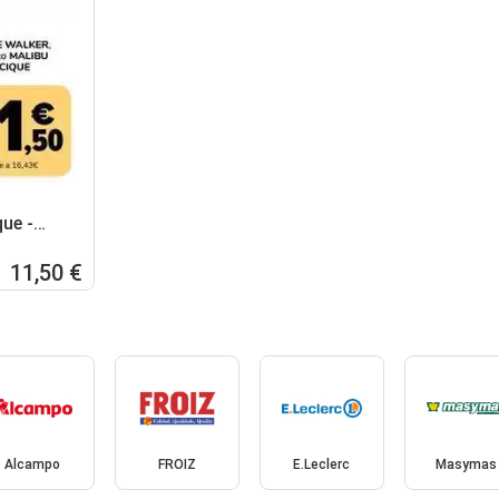
ue -
o ron
11,50 €
Alcampo
FROIZ
E.Leclerc
Masymas