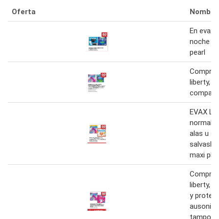
Oferta
Nombre
En evax 
noche y
pearl
Compres
liberty, 
compak p
EVAX Lib
normal a
alas u su
salvaslip
maxi plu
Compres
liberty, u
y protege
ausonia 
tampone