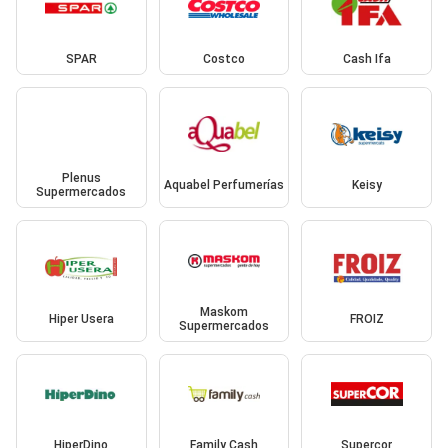
SPAR
Costco
Cash Ifa
Plenus
Aquabel Perfumerías
Keisy
Supermercados
Maskom
Hiper Usera
FROIZ
Supermercados
HiperDino
Family Cash
Supercor