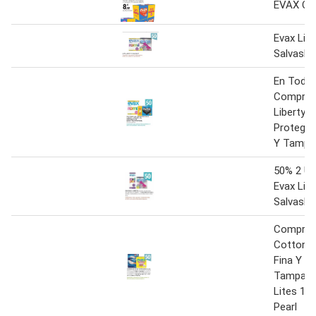
EVAX CO
Evax Libe
Salvaslip
En Todas
Compres
Liberty. 
Protege 
Y Tampax
50% 2 Un
Evax Libe
Salvaslip
Compres
Cottonlik
Fina Y Se
Tampax P
Lites 18
Pearl