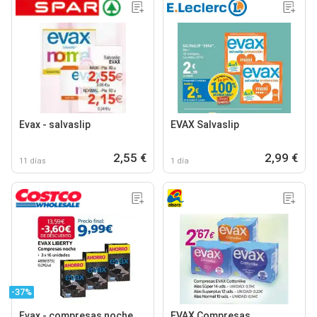
Evax - salvaslip
EVAX Salvaslip
2,55 €
2,99 €
11 días
1 día
-37%
Evax - compresas noche
EVAX Compresas