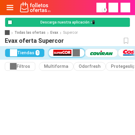
!
Descarga nuestra aplicación 📲
Todas las ofertas
Evax
Supercor
Evax oferta Supercor
Tiendas
1
Filtros
Multiforma
Odorfresh
Protegesli