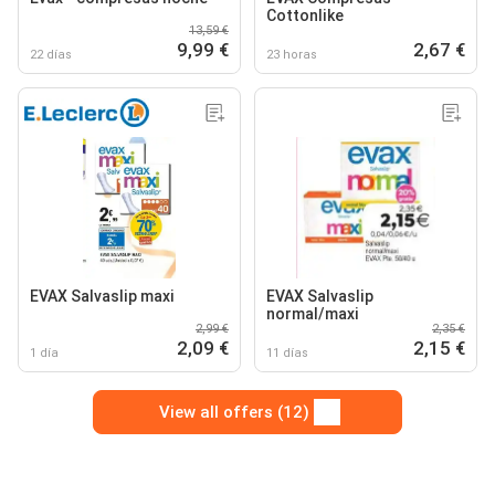
Cottonlike
13,59 €
9,99 €
2,67 €
22 días
23 horas
EVAX Salvaslip maxi
EVAX Salvaslip
normal/maxi
2,99 €
2,35 €
2,09 €
2,15 €
1 día
11 días
View all offers (12)